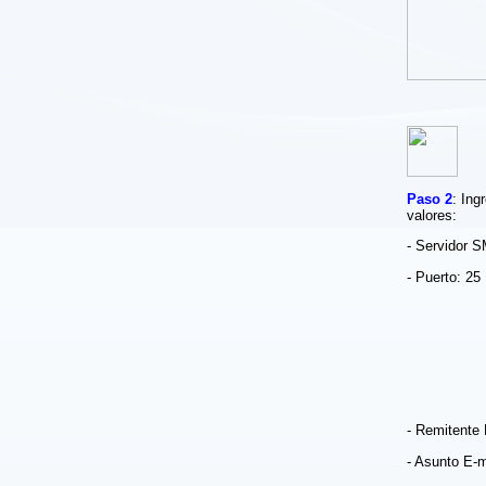
P
a
so
2
: Ing
valores:
- Servidor S
- Puerto: 25
- Remitente
- Asunto E-