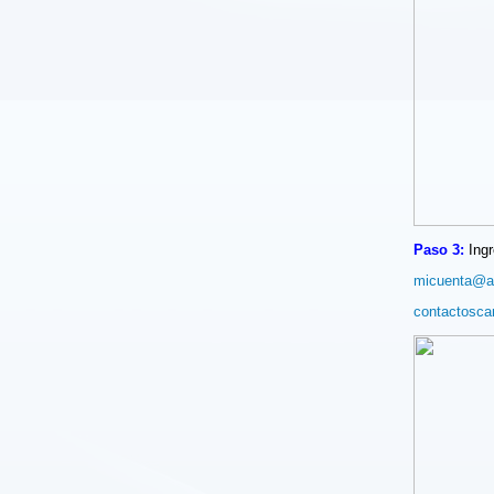
Paso 3:
Ingr
micuenta@a
contactosc