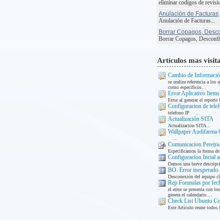
eliminar codigos de revisio
Anulación de Facturas
Anulación de Facturas...
Borrar Copagos, Descon
Borrar Copagos, Desconfir
Artículos mas visit
Cambio de Informació
se realiza referencia a lo
como especificos...
Error Aplicativo Item
Error al generar el reporte
Configuracion de tele
telefono IP ...
Actualización SITA
Actualizacion SITA...
Wallpaper Audifarma 
...
Comunicacion Pereira
Especificamos la forma de 
Configuracion Incial a
Damos una breve descripcio
BO. Error inesperado
Desconexión del equipo cli
Rep Formulas por fech
el error se presenta con l
genera el calendario....
Check List Ubuntu C
Este Articulo reune todos 