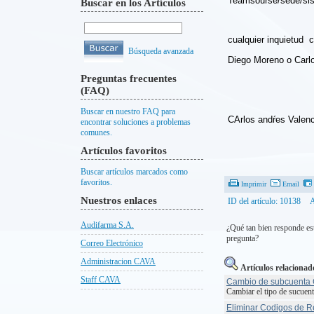
Teamsourse/sede/si
Buscar en los Artículos
cualquier inquietud 
Búsqueda avanzada
Diego Moreno o Carl
Preguntas frecuentes
(FAQ)
Buscar en nuestro FAQ para
CArlos andŕes Valenc
encontrar soluciones a problemas
comunes.
Artículos favoritos
Buscar artículos marcados como
favoritos.
Imprimir
Email
Nuestros enlaces
ID del artículo: 10138
A
Audifarma S.A.
¿Qué tan bien responde est
pregunta?
Correo Electrónico
Administracion CAVA
Artículos relacionad
Staff CAVA
Cambio de subcuenta
Cambiar el tipo de sucuenta
Eliminar Codigos de Re