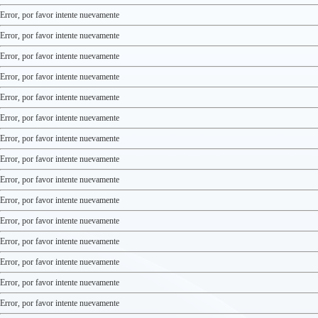
Error, por favor intente nuevamente
Error, por favor intente nuevamente
Error, por favor intente nuevamente
Error, por favor intente nuevamente
Error, por favor intente nuevamente
Error, por favor intente nuevamente
Error, por favor intente nuevamente
Error, por favor intente nuevamente
Error, por favor intente nuevamente
Error, por favor intente nuevamente
Error, por favor intente nuevamente
Error, por favor intente nuevamente
Error, por favor intente nuevamente
Error, por favor intente nuevamente
Error, por favor intente nuevamente