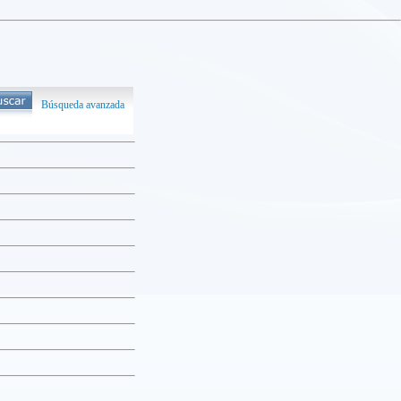
Búsqueda avanzada